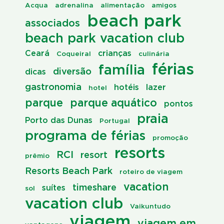
Acqua
adrenalina
alimentação
amigos
beach park
associados
beach park vacation club
Ceará
crianças
Coqueiral
culinária
férias
família
diversão
dicas
gastronomia
hotéis
lazer
hotel
parque
parque aquático
pontos
praia
Porto das Dunas
Portugal
programa de férias
promoção
resorts
RCI
resort
prêmio
Resorts Beach Park
roteiro de viagem
vacation
timeshare
suítes
sol
vacation club
Vaikuntudo
viagem
viagem em