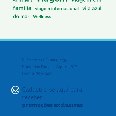
vantagens
família
vila azul
viagem internacional
do mar
Wellness
R. Porto das Dunas, 2734
Porto das Dunas - Aquiraz/CE
CEP: 61700-000
Cadastre-se aqui para
receber
promoções exclusivas