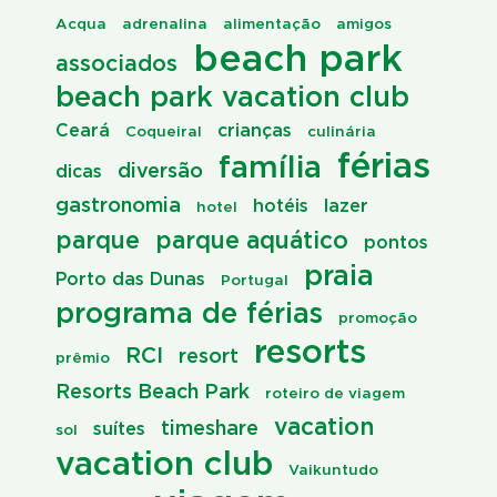
Acqua
adrenalina
alimentação
amigos
beach park
associados
beach park vacation club
Ceará
crianças
Coqueiral
culinária
férias
família
diversão
dicas
gastronomia
hotéis
lazer
hotel
parque
parque aquático
pontos
praia
Porto das Dunas
Portugal
programa de férias
promoção
resorts
RCI
resort
prêmio
Resorts Beach Park
roteiro de viagem
vacation
timeshare
suítes
sol
vacation club
Vaikuntudo