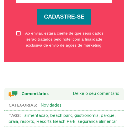
CADASTRE-SE
Ao enviar, estará ciente de que seus dados
serão tratados pelo hotel com a finalidade
exclusiva de envio de ações de marketing.
Comentários
Deixe o seu comentário
CATEGORIAS:
Novidades
TAGS:
,
,
,
,
alimentação
beach park
gastronomia
parque
,
,
,
praia
resorts
Resorts Beach Park
segurança alimentar