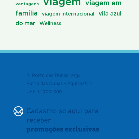
viagem
viagem em
vantagens
família
vila azul
viagem internacional
do mar
Wellness
R. Porto das Dunas, 2734
Porto das Dunas - Aquiraz/CE
CEP: 61700-000
Cadastre-se aqui para
receber
promoções exclusivas