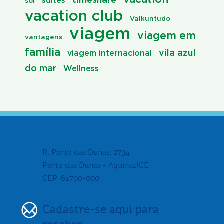
suítes
sol
vacation club
Vaikuntudo
viagem
viagem em
vantagens
família
vila azul
viagem internacional
do mar
Wellness
R. Porto das Dunas, 2734
Porto das Dunas - Aquiraz/CE
CEP: 61700-000
Cadastre-se aqui para