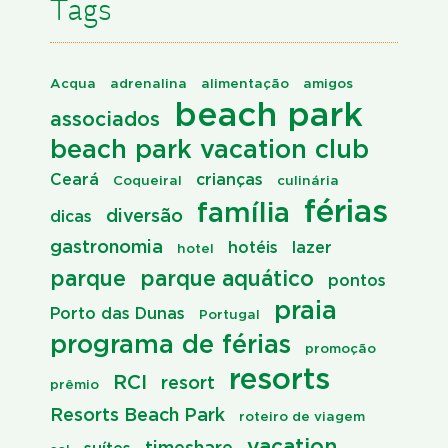
Tags
Acqua
adrenalina
alimentação
amigos
beach park
associados
beach park vacation club
Ceará
crianças
Coqueiral
culinária
férias
família
diversão
dicas
gastronomia
hotéis
lazer
hotel
parque
parque aquático
pontos
praia
Porto das Dunas
Portugal
programa de férias
promoção
resorts
RCI
resort
prêmio
Resorts Beach Park
roteiro de viagem
vacation
timeshare