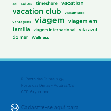
vacation
timeshare
suítes
sol
vacation club
Vaikuntudo
viagem
viagem em
vantagens
família
vila azul
viagem internacional
do mar
Wellness
R. Porto das Dunas, 2734
Porto das Dunas - Aquiraz/CE
CEP: 61700-000
Cadastre-se aqui para