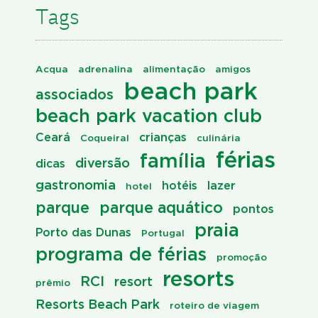
Tags
Acqua
adrenalina
alimentação
amigos
beach park
associados
beach park vacation club
Ceará
crianças
Coqueiral
culinária
férias
família
diversão
dicas
gastronomia
hotéis
lazer
hotel
parque
parque aquático
pontos
praia
Porto das Dunas
Portugal
programa de férias
promoção
resorts
RCI
resort
prêmio
Resorts Beach Park
roteiro de viagem