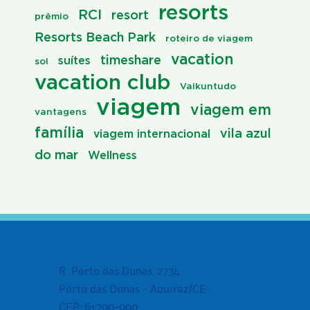
resorts
RCI
resort
prêmio
Resorts Beach Park
roteiro de viagem
vacation
timeshare
suítes
sol
vacation club
Vaikuntudo
viagem
viagem em
vantagens
família
vila azul
viagem internacional
do mar
Wellness
R. Porto das Dunas, 2734
Porto das Dunas - Aquiraz/CE
CEP: 61700-000