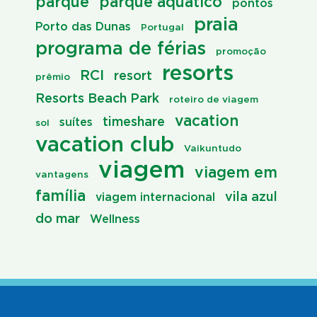
parque
parque aquático
pontos
praia
Porto das Dunas
Portugal
programa de férias
promoção
resorts
RCI
resort
prêmio
Resorts Beach Park
roteiro de viagem
vacation
timeshare
suítes
sol
vacation club
Vaikuntudo
viagem
viagem em
vantagens
família
vila azul
viagem internacional
do mar
Wellness