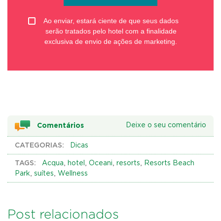
Ao enviar, estará ciente de que seus dados
serão tratados pelo hotel com a finalidade
exclusiva de envio de ações de marketing.
Comentários
Deixe o seu comentário
CATEGORIAS:
Dicas
TAGS:
,
,
,
,
Acqua
hotel
Oceani
resorts
Resorts Beach
,
,
Park
suítes
Wellness
Post relacionados