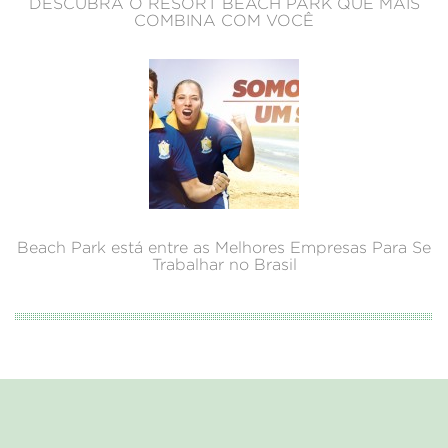
DESCUBRA O RESORT BEACH PARK QUE MAIS
COMBINA COM VOCÊ
Beach Park está entre as Melhores Empresas Para Se
Trabalhar no Brasil