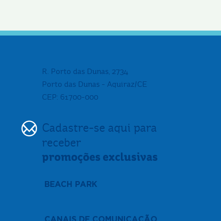
R. Porto das Dunas, 2734
Porto das Dunas - Aquiraz/CE
CEP: 61700-000
Cadastre-se aqui para
receber
promoções exclusivas
BEACH PARK
CANAIS DE COMUNICAÇÃO