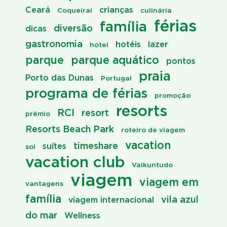
Ceará
crianças
Coqueiral
culinária
férias
família
diversão
dicas
gastronomia
hotéis
lazer
hotel
parque
parque aquático
pontos
praia
Porto das Dunas
Portugal
programa de férias
promoção
resorts
RCI
resort
prêmio
Resorts Beach Park
roteiro de viagem
vacation
timeshare
suítes
sol
vacation club
Vaikuntudo
viagem
viagem em
vantagens
família
vila azul
viagem internacional
do mar
Wellness