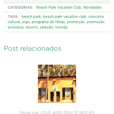
CATEGORIAS:
,
Beach Park Vacation Club
Novidades
TAGS:
,
,
beach park
beach park vacation club
concurso
,
,
,
,
cultural
jogo
programa de férias
promoção
promoção
,
,
,
exclusiva
resorts
seleção
torcida
Post relacionados
Nova loja LOVE AND PEACE ROCKS