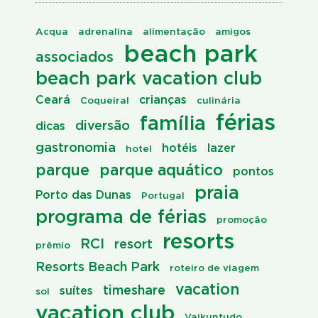
Acqua
adrenalina
alimentação
amigos
beach park
associados
beach park vacation club
Ceará
crianças
Coqueiral
culinária
férias
família
diversão
dicas
gastronomia
hotéis
lazer
hotel
parque
parque aquático
pontos
praia
Porto das Dunas
Portugal
programa de férias
promoção
resorts
RCI
resort
prêmio
Resorts Beach Park
roteiro de viagem
vacation
timeshare
suítes
sol
vacation club
Vaikuntudo