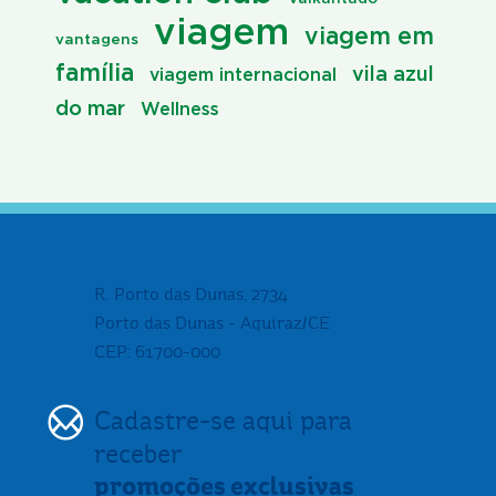
viagem
viagem em
vantagens
família
vila azul
viagem internacional
do mar
Wellness
R. Porto das Dunas, 2734
Porto das Dunas - Aquiraz/CE
CEP: 61700-000
Cadastre-se aqui para
receber
promoções exclusivas